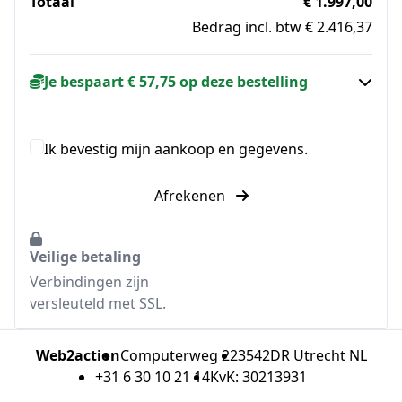
Totaal
€ 1.997,00
Bedrag incl. btw € 2.416,37
Je bespaart € 57,75 op deze bestelling
Ik bevestig mijn aankoop en gegevens.
Afrekenen
Veilige betaling
Verbindingen zijn
versleuteld met SSL.
Web2action
Computerweg 22
3542DR Utrecht NL
+31 6 30 10 21 14
KvK: 30213931